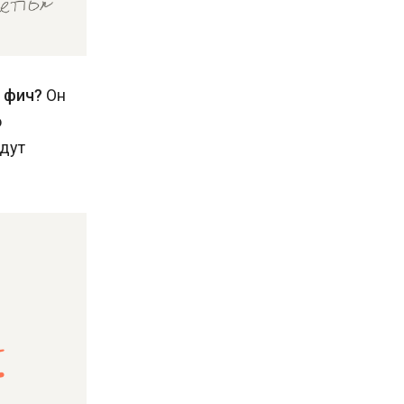
 фич?
Он
о
удут