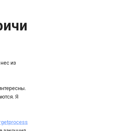
фичи
ынес из
интересны.
аются. Я
rgetprocess
не закончил