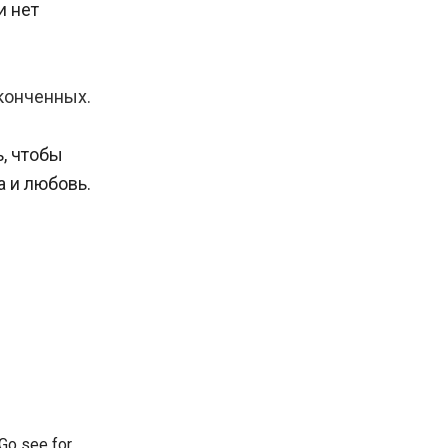
и нет
конченных.
ь, чтобы
 и любовь.
Go see for