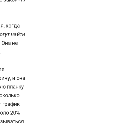
я, когда
огут найти
 Она не
.
ля
ичу, и она
ую планку
есколько
т график
коло 20%
азываться