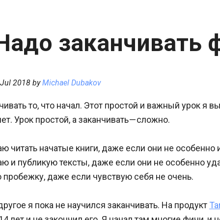
 Надо заканчивать 
 Jul 2018
by
Michael Dubakov
ивать то, что начал. Этот простой и важный урок я в
т. Урок простой, а заканчивать — сложно.
аю читать начатые книги, даже если они не особенно 
аю и публикую тексты, даже если они не особенно уд
 пробежку, даже если чувствую себя не очень.
другое я пока не научился заканчивать. На продукт
Ta
14 лет и не закончил его. Я начал там многие фичи, и 