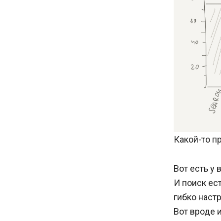
Какой-то п
Вот есть у 
И поиск ест
гибко настр
Вот вроде и