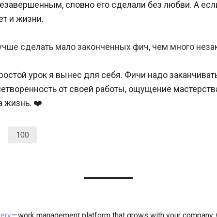
езавершенным, словно его сделали без любви. А есл
ет и жизни.
учше сделать мало законченных фич, чем много неза
простой урок я вынес для себя. Фичи надо заканчиват
етворенность от своей работы, ощущение мастерства
 жизнь. ❤️
100
bery
— work management platform that grows with your company. 