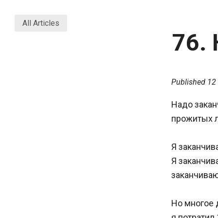
All Articles
76.
Published
12
Надо заканч
прожитых ле
Я заканчив
Я заканчив
заканчиваю
Но многое 
я потратил 