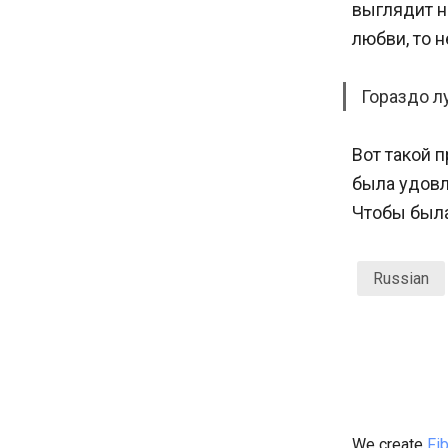
выглядит н
любви, то н
Гораздо л
Вот такой 
была удовл
Чтобы была
Russian
We create
Fi