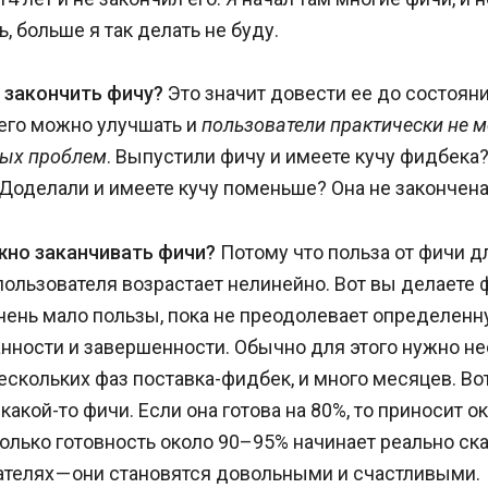
, больше я так делать не буду.
 закончить фичу?
Это значит довести ее до состояни
его можно улучшать и
пользователи практически не м
ных проблем
. Выпустили фичу и имеете кучу фидбека?
 Доделали и имеете кучу поменьше? Она не закончена
жно заканчивать фичи?
Потому что польза от фичи д
пользователя возрастает нелинейно. Вот вы делаете ф
чень мало пользы, пока не преодолевает определенн
нности и завершенности. Обычно для этого нужно н
нескольких фаз поставка-фидбек, и много месяцев. Во
какой-то фичи. Если она готова на 80%, то приносит о
только готовность около 90–95% начинает реально ск
ателях — они становятся довольными и счастливыми.