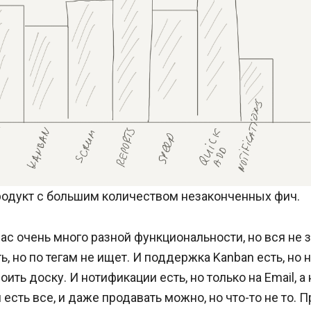
родукт с большим количеством незаконченных фич.
вас очень много разной функциональности, но вся не 
ь, но по тегам не ищет. И поддержка Kanban есть, но 
оить доску. И нотификации есть, но только на Email, а н
 есть все, и даже продавать можно, но что-то не то. 