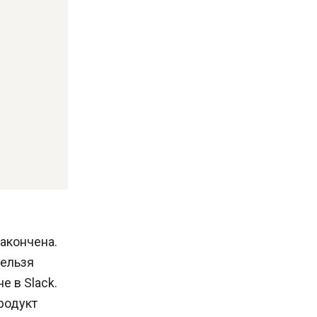
закончена.
нельзя
е в Slack.
Продукт