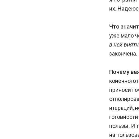
их. Надеюсь
Что значит
уже мало ч
в ней внят
закончена.
Почему ва
конечного 
приносит о
отполирова
итераций, 
готовности 
пользы. И 
на пользов