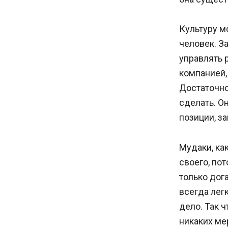
Культуру м
человек. З
управлять 
компанией,
Достаточно
сделать. О
позиции, з
Мудаки, ка
своего, по
только дог
всегда легк
дело. Так ч
никаких ме