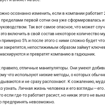
ожно осознанно изменить, если в компании работает
а пределами первой сотни она уже сформировалась и
руководством. Так вот самое опасное, что может случ
 это включить в свой состав некоторое количество м
 примерно 5% и после этого с ними сложно будет что
ни закрепятся, непостижимым образом займут ключ
амаскируются и превратят компанию в гадюшник.
к правило, отличные манипуляторы. Они умеют добив
тому что используют низкие методы, о которых обыч
адываются и не сразу распознают. К сожалению, муда
о узнать. Личная жизнь человека и его взгляды — его
то если где-то работает расист, но никак этого не вык
р предпринять невозможно.