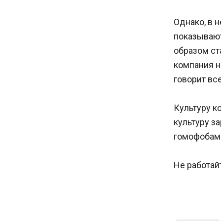
Однако, в 
показывают
образом ст
компания н
говорит вс
Культуру к
культуру за
гомофобами
Не работай