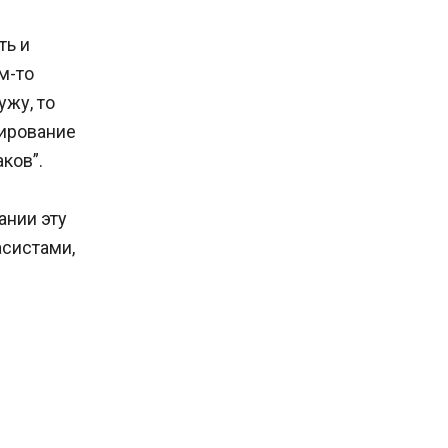
ть и
м-то
жу, то
рирование
ков”.
ании эту
асистами,