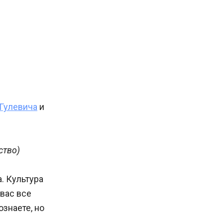
Гулевича
и
ство)
а. Культура
 вас все
ознаете, но