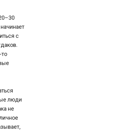
 20–30
 начинает
иться с
удаков.
-то
евые
аться
ные люди
ка не
 личное
азывает,