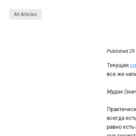
All Articles
Published
29
Текущая
си
все же напи
Мудак (знач
Практически
всегда есть
равно есть 
она существ