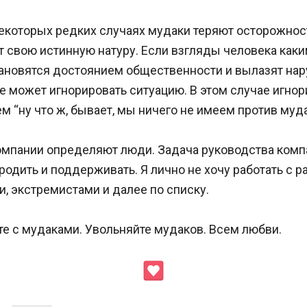
некоторых редких случаях мудаки теряют осторожнос
 свою истинную натуру. Если взгляды человека каки
ановятся достоянием общественности и вылазят нару
е может игнорировать ситуацию. В этом случае игно
ем “ну что ж, бывает, мы ничего не имеем против муда
омпании определяют люди. Задача руководства комп
родить и поддерживать. Я лично не хочу работать с р
, экстремистами и далее по списку.
те с мудаками. Увольняйте мудаков. Всем любви.